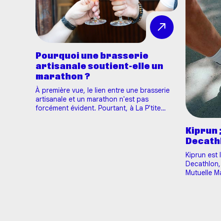
Pourquoi une brasserie
artisanale soutient-elle un
marathon ?
À première vue, le lien entre une brasserie
artisanale et un marathon n'est pas
forcément évident. Pourtant, à La P'tite
Maiz', ce partenariat a tout son
sens.Partenaire de l'Harmonie Mutuelle
Kiprun 
Marathon 10-20K Tours depuis 2024, nous
Decath
sommes fiers d'accompagner, pour la
troisième année consécutive, l'…
Kiprun est
Decathlon,
Mutuelle M
chaque foi
tu cumules
de fidélité
semaine = 