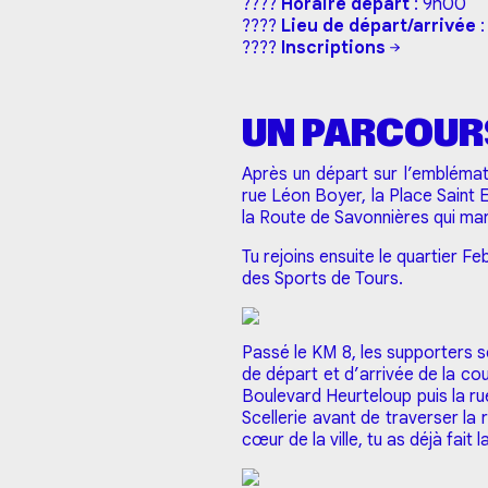
????
Horaire départ
: 9h00
????
Lieu de départ/arrivée
:
????
Inscriptions
UN PARCOURS
Après un départ sur l’emblémat
rue Léon Boyer, la Place Saint 
la Route de Savonnières qui ma
Tu rejoins ensuite le quartier F
des Sports de Tours.
Passé le KM 8, les supporters s
de départ et d’arrivée de la cou
Boulevard Heurteloup puis la rue
Scellerie avant de traverser la
cœur de la ville, tu as déjà fait l