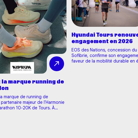
Hyundai Tours renouve
engagement en 2026
EOS des Nations, concession du
Sofibrie, confirme son engageme
faveur de la mobilité durable en 
nouvelle fois partenaire majeur d
l’Harmonie Mutuelle MARATHON 1
TOURS 2026. À travers ce partena
; la marque running de
concession réaffirme sa volonté
lon
d'accompagner un événement sp
 la marque de running de
 partenaire majeur de l'Harmonie
arathon 10-20K de Tours. À
s que tu cours avec Kiprun Pacer,
 des points pour le programme
 de Decathlon. 👉 1h de sport par
100 points Tu peux ensuite les t…