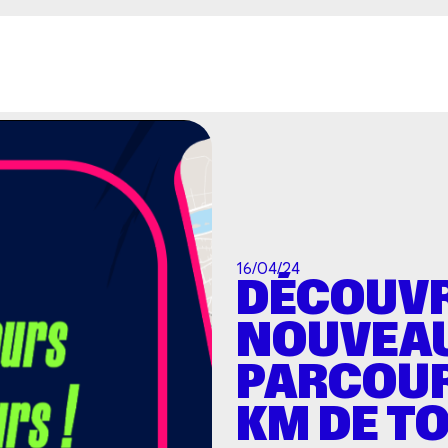
Aller au contenu principal
16/04/24
DÉCOUVR
NOUVEA
PARCOUR
KM DE T