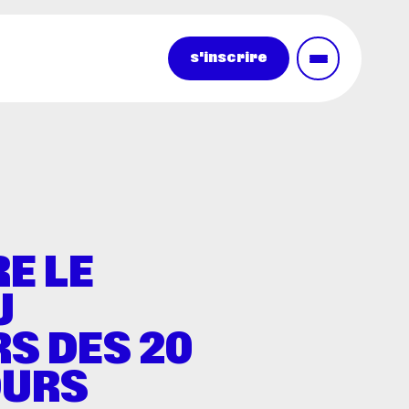
s'inscrire
E LE
U
S DES 20
OURS