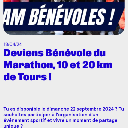
18/04/24
Deviens Bénévole du
Marathon, 10 et 20 km
de Tours !
Tu es disponible le dimanche 22 septembre 2024 ? Tu
souhaites participer à l'organisation d'un
événement sportif et vivre un moment de partage
unique ?