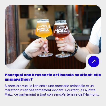
Pourquoi une brasserie artisanale soutient-elle
un marathon ?
À première vue, le lien entre une brasserie artisanale et un
marathon n'est pas forcément évident. Pourtant, à La P'tite
Maiz', ce partenariat a tout son sens.Partenaire de l'Harmonie
Mutuelle Marathon 10-20K Tours depuis 2024, nous sommes
fiers d'accompagner, pour la troisième année consécutive, l'…