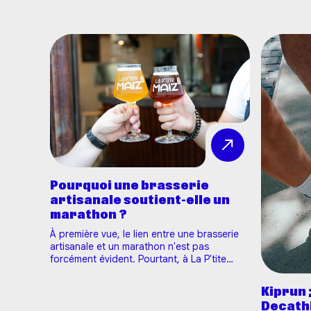
Pourquoi une brasserie
artisanale soutient-elle un
marathon ?
À première vue, le lien entre une brasserie
artisanale et un marathon n'est pas
forcément évident. Pourtant, à La P'tite
Maiz', ce partenariat a tout son
sens.Partenaire de l'Harmonie Mutuelle
Kiprun 
Marathon 10-20K Tours depuis 2024, nous
Decath
sommes fiers d'accompagner, pour la