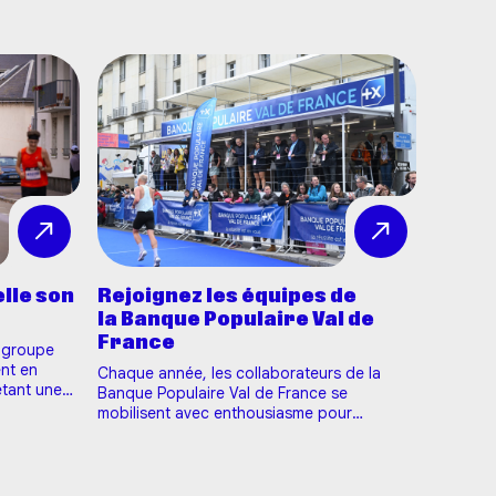
lle son
Rejoignez les équipes de
la Banque Populaire Val de
France
 groupe
Le Bar
nt en
Chaque année, les collaborateurs de la
Franc
étant une
Banque Populaire Val de France se
e
mobilisent avec enthousiasme pour
Avant de
0 - 20K
participer au Harmonie Marathon, 10 et 20
Bar à Pa
riat, la
km de Tours. Un rendez-vous
une touc
incontournable qui reflète l'engagement et
ligne d’
ortif e…
les valeurs de notre entreprise. Vous