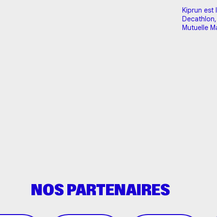
troisième année consécutive, l'…
Kiprun est
Decathlon,
Mutuelle M
chaque foi
tu cumules
de fidélité
semaine = 
NOS PARTENAIRES