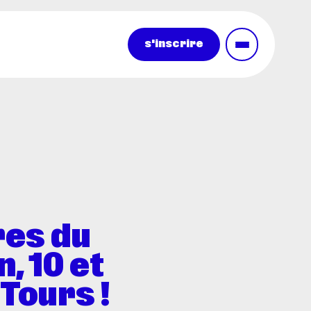
s'inscrire
res du
, 10 et
Tours !