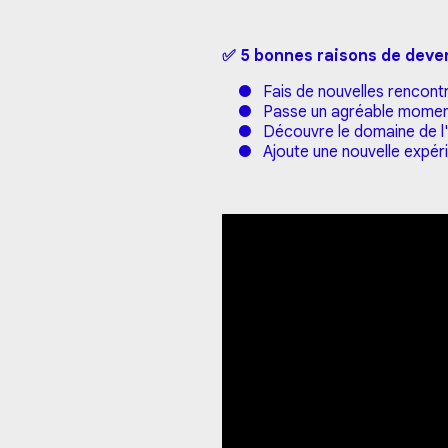
✅ 5 bonnes raisons de deven
● Fais de nouvelles rencontre
● Passe un agréable moment e
● Découvre le domaine de l'é
● Ajoute une nouvelle expéri