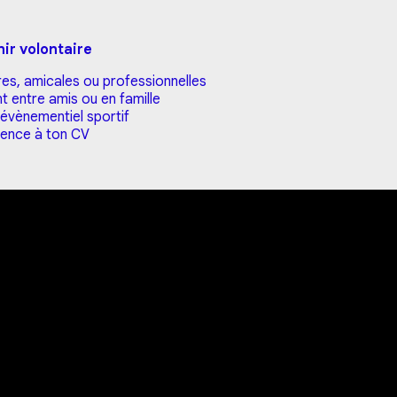
ir volontaire
s, amicales ou professionnelles
ntre amis ou en famille
vènementiel sportif
ence à ton CV