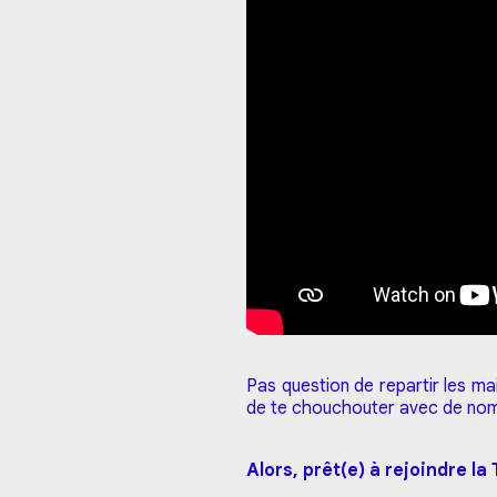
Pas question de repartir les ma
de te chouchouter avec de nom
Alors, prêt(e) à rejoindre l