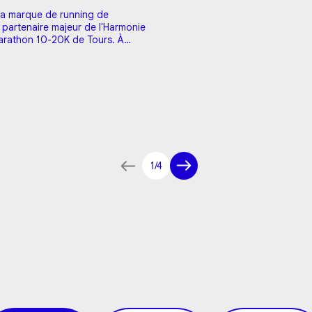
 la marque de running de
 partenaire majeur de l'Harmonie
arathon 10-20K de Tours. À
s que tu cours avec Kiprun Pacer,
 des points pour le programme
 de Decathlon. 👉 1h de sport par
100 points Tu peux ensuite les t…
1/4