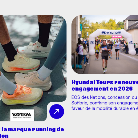
Hyundai Tours renouve
engagement en 2026
EOS des Nations, concession du
Sofibrie, confirme son engageme
faveur de la mobilité durable en 
nouvelle fois partenaire majeur d
l’Harmonie Mutuelle MARATHON 1
TOURS 2026. À travers ce partena
; la marque running de
concession réaffirme sa volonté
lon
d'accompagner un événement sp