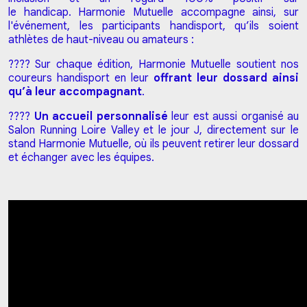
le handicap. Harmonie Mutuelle accompagne ainsi, sur
l'événement, les participants handisport, qu’ils soient
athlètes de haut-niveau ou amateurs :
???? Sur chaque édition, Harmonie Mutuelle soutient nos
coureurs handisport en leur
offrant leur dossard ainsi
qu’à leur accompagnant
.
????
Un accueil personnalisé
leur est aussi organisé au
Salon Running Loire Valley et le jour J, directement sur le
stand Harmonie Mutuelle, où ils peuvent retirer leur dossard
et échanger avec les équipes.