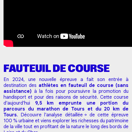
FAUTEUIL DE COURSE
En 2024, une nouvelle épreuve a fait son entrée à
destination des
athlètes en fauteuil de course (sans
assistance)
à la fois pour poursuivre la promotion du
handisport et pour des raisons de sécurité. Cette course
d'aujourd'hui
9,5 km emprunte une portion du
parcours du marathon de Tours et du 20 km de
Tours
.
Découvre l'analyse détaillée
de cette épreuve
100 % urbaine et viens explorer les richesses du patrimoine
de la ville tout en profitant de la nature le long des bords de