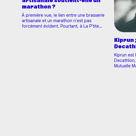
artisanale soutient-elle un
marathon ?
À première vue, le lien entre une brasserie
artisanale et un marathon n'est pas
forcément évident. Pourtant, à La P'tite
Maiz', ce partenariat a tout son
sens.Partenaire de l'Harmonie Mutuelle
Kiprun 
Marathon 10-20K Tours depuis 2024, nous
Decath
sommes fiers d'accompagner, pour la
troisième année consécutive, l'…
Kiprun est
Decathlon,
Mutuelle M
chaque foi
tu cumules
de fidélité
semaine = 