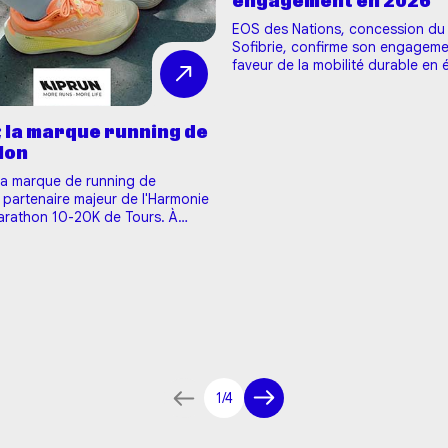
engagement en 2026
EOS des Nations, concession du
Sofibrie, confirme son engageme
faveur de la mobilité durable en 
nouvelle fois partenaire majeur d
l’Harmonie Mutuelle MARATHON 1
TOURS 2026. À travers ce partena
; la marque running de
concession réaffirme sa volonté
lon
d'accompagner un événement sp
 la marque de running de
 partenaire majeur de l'Harmonie
arathon 10-20K de Tours. À
s que tu cours avec Kiprun Pacer,
 des points pour le programme
 de Decathlon. 👉 1h de sport par
100 points Tu peux ensuite les t…
1/4