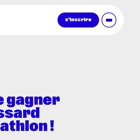
s'inscrire
e gagner
ssard
athlon !