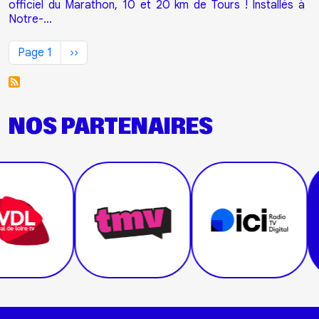
officiel du Marathon, 10 et 20 km de Tours ! Installés à
Notre-…
Pagination
Page suivante
Page 1
››
NOS PARTENAIRES
Parte
Instit