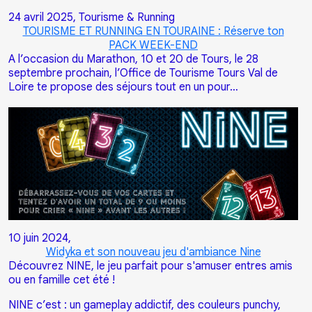
24 avril 2025,
Tourisme & Running
TOURISME ET RUNNING EN TOURAINE : Réserve ton
PACK WEEK-END
A l’occasion du Marathon, 10 et 20 de Tours, le 28
septembre prochain, l’Office de Tourisme Tours Val de
Loire te propose des séjours tout en un pour…
10 juin 2024,
Widyka et son nouveau jeu d'ambiance Nine
Découvrez NINE, le jeu parfait pour s'amuser entres amis
ou en famille cet été !
NINE c’est : un gameplay addictif, des couleurs punchy,