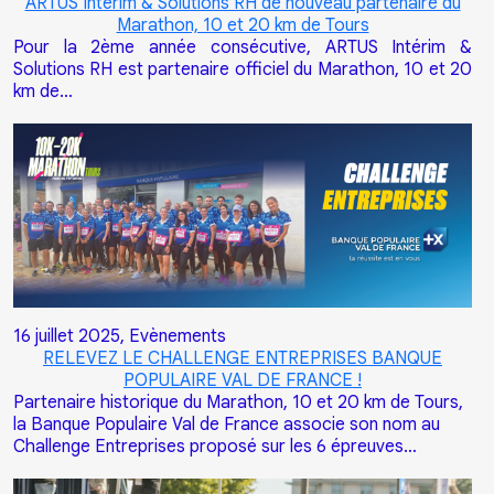
ARTUS Intérim & Solutions RH de nouveau partenaire du
Marathon, 10 et 20 km de Tours
Pour la 2ème année consécutive, ARTUS Intérim &
Solutions RH est partenaire officiel du Marathon, 10 et 20
km de…
16 juillet 2025,
Evènements
RELEVEZ LE CHALLENGE ENTREPRISES BANQUE
POPULAIRE VAL DE FRANCE !
Partenaire historique du Marathon, 10 et 20 km de Tours,
la Banque Populaire Val de France associe son nom au
Challenge Entreprises proposé sur les 6 épreuves…