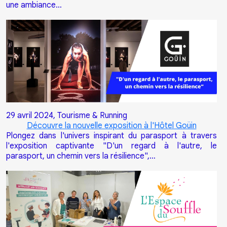
une ambiance…
29 avril 2024,
Tourisme & Running
Découvre la nouvelle exposition à l'Hôtel Goüin
Plongez dans l'univers inspirant du parasport à travers
l'exposition captivante "D'un regard à l'autre, le
parasport, un chemin vers la résilience",…