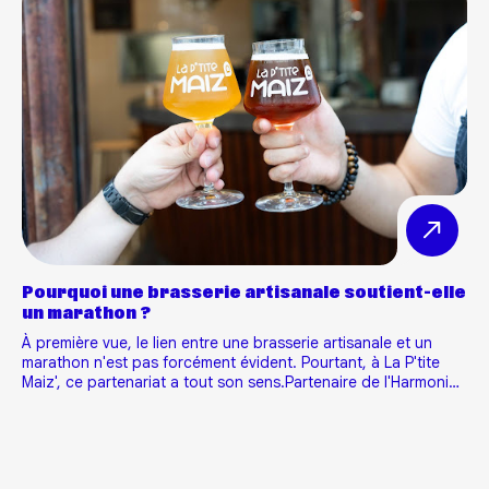
Pourquoi une brasserie artisanale soutient-elle
un marathon ?
À première vue, le lien entre une brasserie artisanale et un
marathon n'est pas forcément évident. Pourtant, à La P'tite
Maiz', ce partenariat a tout son sens.Partenaire de l'Harmonie
Mutuelle Marathon 10-20K Tours depuis 2024, nous sommes
fiers d'accompagner, pour la troisième année consécutive, l'…