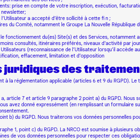
nts: prise en compte de votre inscription, exécution, factura
x newsletter;
l’Utilisateur a accepté d’être sollicité à cette fi n ;
ires du Comité, notamment le Groupe La Nouvelle République du Ce
 le fonctionnement du(es) Site(s) et des Services, notamment 
moins consultés, itinéraires préférés, niveaux d'activité par jou
Utilisateurs (reconnaissance de l’Utilisateur lorsqu’il accède au(
ication, effacement, limitation et d’opposition
s juridiques des traiteme
à la réglementation applicable (articles 6 et 9 du RGPD). Le
 a, article 7 et article 9 paragraphe 2 point a) du RGPD. Nous
ous avez donné expressément (en remplissant un formulaire sur
consentement.
point b) du RGPD. Nous traiterons vos données personnelles pour
graphe 1, point c) du RGPD. La NRCO est soumise à plusieurs obl
ines de vos données personnelles pour respecter ces obligatio