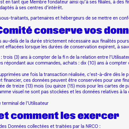
en tant que Membre fondateur ainsi qu’à ses filiales, à des fin
daptés à ses centres d’intérêt.
es sous-traitants, partenaires et hébergeurs de se mettre en co
Comité conserve vos donn
 au-delà de la durée strictement nécessaire aux finalités pours
nt effacées lorsque les durées de conservation expirent, à savo
ois (3) ans à compter de la fi n de la relation entre l’Utilisate
s répondant aux commandes, achats : dix (10) ans à compter de 
pprimées une fois la transaction réalisée, c’est-à-dire dès l
et financier, ces données peuvent être conservées pour une fina
e de treize (13) mois (ou quinze (15) mois pour les cartes de pa
amme visuel ne sont pas stockées et les données relatives à la 
terminal de l’Utilisateur
 et comment les exercer
rd des Données collectées et traitées par la NRCO :