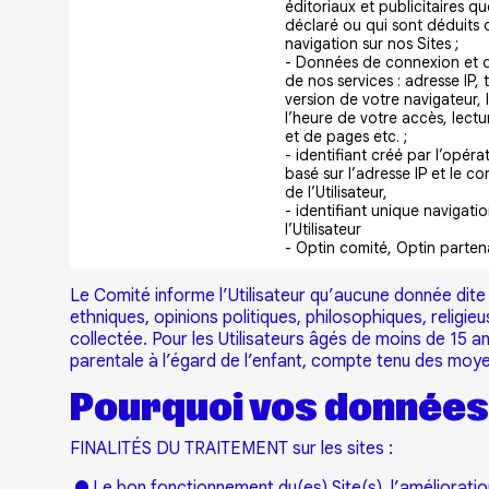
éditoriaux et publicitaires q
déclaré ou qui sont déduits 
navigation sur nos Sites ;
- Données de connexion et d’
de nos services : adresse IP, 
version de votre navigateur, 
l’heure de votre accès, lectur
et de pages etc. ;
- identifiant créé par l’opér
basé sur l’adresse IP et le co
de l’Utilisateur,
- identifiant unique navigati
l’Utilisateur
- Optin comité, Optin parten
Le Comité informe l’Utilisateur qu’aucune donnée dite «
ethniques, opinions politiques, philosophiques, religi
collectée. Pour les Utilisateurs âgés de moins de 15 a
parentale à l’égard de l’enfant, compte tenu des moyen
Pourquoi vos données
FINALITÉS DU TRAITEMENT sur les sites :
● Le bon fonctionnement du(es) Site(s), l’améliorati