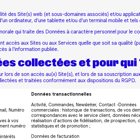
ralité des Site(s) web (et sous-domaines associés) et/ou appli
n ordinateur, d’une tablette et/ou d’un terminal mobile et tels 
morale qui traite des Données à caractère personnel pour le 
accès aux Sites ou aux Services quelle que soit sa qualité (parti
cès à l'information publiée.
es collectées et pour qui 
ur lors de son accès au(x) Site(s), et lors de sa souscription a
llectées et traitées conformément aux dispositions du RGPD.
Données transactionnelles
Activité, Commandes, Newsletter, Contact -Données
mail, Numéro
commerciales : historique de transactions, de vos d
correspondances avec le service client, données néce
ives à vos
réalisation d’actions de fidélisation, de prospection, 
ment numéro
statistiques et de promotion ;
Données de facturation
intérêts