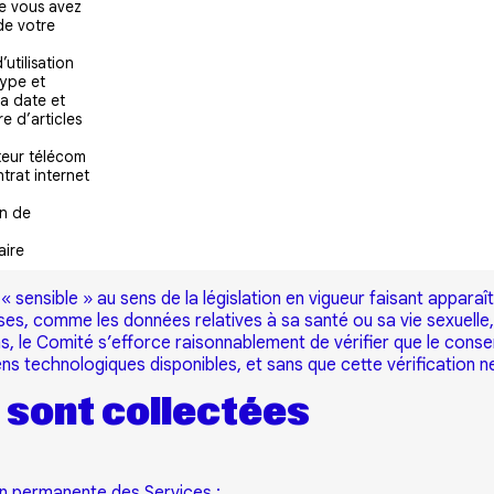
ue vous avez
de votre
utilisation
type et
la date et
e d’articles
ateur télécom
ntrat internet
on de
aire
 sensible » au sens de la législation en vigueur faisant apparaît
euses, comme les données relatives à sa santé ou sa vie sexuelle
ns, le Comité s’efforce raisonnablement de vérifier que le consen
s technologiques disponibles, et sans que cette vérification ne
 sont collectées
on permanente des Services ;