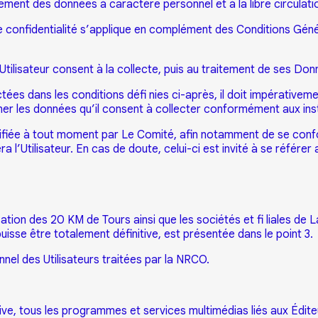
tement des données à caractère personnel et à la libre circula
e de confidentialité s’applique en complément des Conditions Gén
’Utilisateur consent à la collecte, puis au traitement de ses D
tées dans les conditions défi nies ci-après, il doit impérativement
r les données qu’il consent à collecter conformément aux instr
odifiée à tout moment par Le Comité, afin notamment de se conf
ra l’Utilisateur. En cas de doute, celui-ci est invité à se référer
tion des 20 KM de Tours ainsi que les sociétés et fi liales de
e puisse être totalement définitive, est présentée dans le point 3.
nel des Utilisateurs traitées par la NRCO.
tative, tous les programmes et services multimédias liés aux É