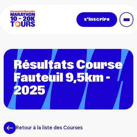
Aller au contenu principal
s'inscrire
Résultats Course
Fauteuil 9,5km -
2025
Retour à la liste des Courses