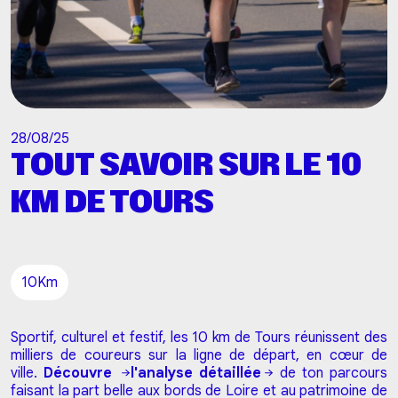
28/08/25
TOUT SAVOIR SUR LE 10
KM DE TOURS
10Km
Sportif, culturel et festif, les 10 km de Tours réunissent des
milliers de coureurs sur la ligne de départ, en cœur de
ville.
Découvre
l'analyse détaillée
de ton parcours
faisant la part belle aux bords de Loire et au patrimoine de