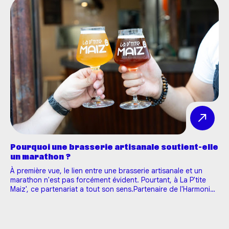
Pourquoi une brasserie artisanale soutient-elle
un marathon ?
À première vue, le lien entre une brasserie artisanale et un
marathon n'est pas forcément évident. Pourtant, à La P'tite
Maiz', ce partenariat a tout son sens.Partenaire de l'Harmonie
Mutuelle Marathon 10-20K Tours depuis 2024, nous sommes
fiers d'accompagner, pour la troisième année consécutive, l'…